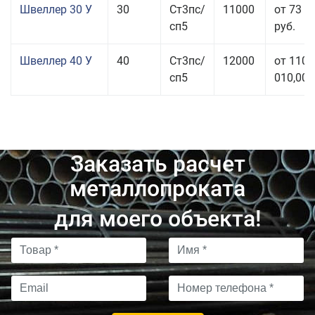
Швеллер 30 У
30
Ст3пс/
11000
от 73 9
сп5
руб.
Швеллер 40 У
40
Ст3пс/
12000
от 110
сп5
010,00 
Заказать расчет
металлопроката
для моего объекта!