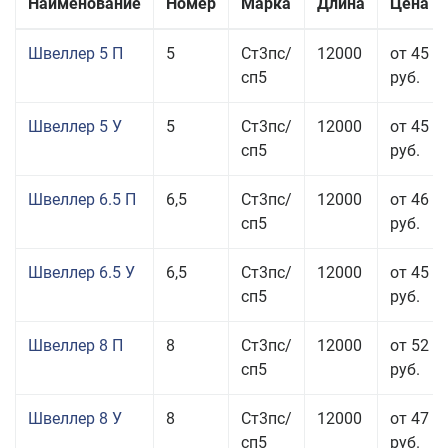
Наименование
Номер
Марка
Длина
Цена з
Швеллер 5 П
5
Ст3пс/
12000
от 45 5
сп5
руб.
Швеллер 5 У
5
Ст3пс/
12000
от 45 0
сп5
руб.
Швеллер 6.5 П
6,5
Ст3пс/
12000
от 46 5
сп5
руб.
Швеллер 6.5 У
6,5
Ст3пс/
12000
от 45 5
сп5
руб.
Швеллер 8 П
8
Ст3пс/
12000
от 52 5
сп5
руб.
Швеллер 8 У
8
Ст3пс/
12000
от 47 5
сп5
руб.