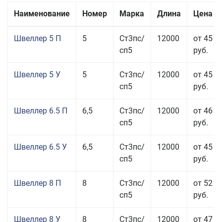
Наименование
Номер
Марка
Длина
Цена з
Швеллер 5 П
5
Ст3пс/
12000
от 45 5
сп5
руб.
Швеллер 5 У
5
Ст3пс/
12000
от 45 0
сп5
руб.
Швеллер 6.5 П
6,5
Ст3пс/
12000
от 46 5
сп5
руб.
Швеллер 6.5 У
6,5
Ст3пс/
12000
от 45 5
сп5
руб.
Швеллер 8 П
8
Ст3пс/
12000
от 52 5
сп5
руб.
Швеллер 8 У
8
Ст3пс/
12000
от 47 5