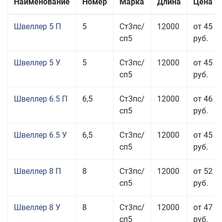
Наименование
Номер
Марка
Длина
Цена з
Швеллер 5 П
5
Ст3пс/
12000
от 45 5
сп5
руб.
Швеллер 5 У
5
Ст3пс/
12000
от 45 0
сп5
руб.
Швеллер 6.5 П
6,5
Ст3пс/
12000
от 46 5
сп5
руб.
Швеллер 6.5 У
6,5
Ст3пс/
12000
от 45 5
сп5
руб.
Швеллер 8 П
8
Ст3пс/
12000
от 52 5
сп5
руб.
Швеллер 8 У
8
Ст3пс/
12000
от 47 5
сп5
руб.