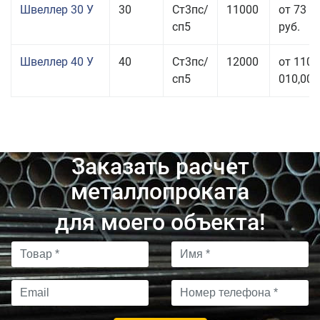
Швеллер 30 У
30
Ст3пс/
11000
от 73 9
сп5
руб.
Швеллер 40 У
40
Ст3пс/
12000
от 110
сп5
010,00 
Заказать расчет
металлопроката
для моего объекта!