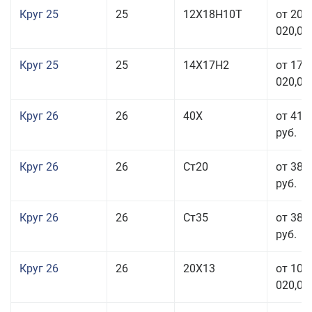
Круг 25
25
12Х18Н10Т
от 208
020,00
Круг 25
25
14Х17Н2
от 179
020,00
Круг 26
26
40Х
от 41 
руб.
Круг 26
26
Ст20
от 38 
руб.
Круг 26
26
Ст35
от 38 
руб.
Круг 26
26
20Х13
от 103
020,00