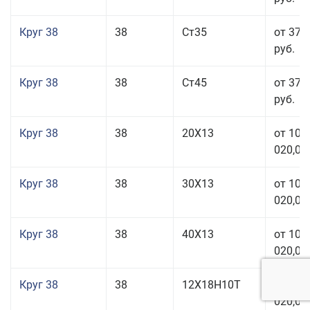
Круг 38
38
Ст35
от 37 
руб.
Круг 38
38
Ст45
от 37 
руб.
Круг 38
38
20Х13
от 101
020,00
Круг 38
38
30Х13
от 101
020,00
Круг 38
38
40Х13
от 101
020,00
Круг 38
38
12Х18Н10Т
от 209
020,00