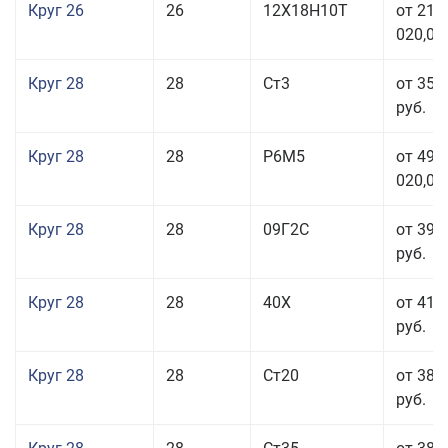
Круг 26
26
12Х18Н10Т
от 210
020,00
Круг 28
28
Ст3
от 35 
руб.
Круг 28
28
Р6М5
от 499
020,00
Круг 28
28
09Г2С
от 39 
руб.
Круг 28
28
40Х
от 41 
руб.
Круг 28
28
Ст20
от 38 
руб.