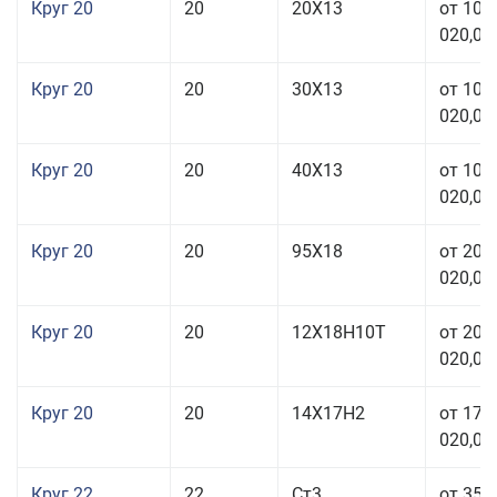
Круг 20
20
20Х13
от 103
020,00
Круг 20
20
30Х13
от 103
020,00
Круг 20
20
40Х13
от 103
020,00
Круг 20
20
95Х18
от 208
020,00
Круг 20
20
12Х18Н10Т
от 209
020,00
Круг 20
20
14Х17Н2
от 175
020,00
Круг 22
22
Ст3
от 35 