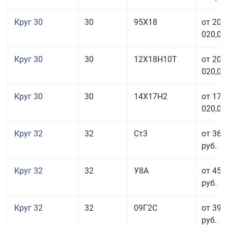
Круг 30
30
95Х18
от 208
020,00
Круг 30
30
12Х18Н10Т
от 208
020,00
Круг 30
30
14Х17Н2
от 177
020,00
Круг 32
32
Ст3
от 36 
руб.
Круг 32
32
У8А
от 45 
руб.
Круг 32
32
09Г2С
от 39 
руб.