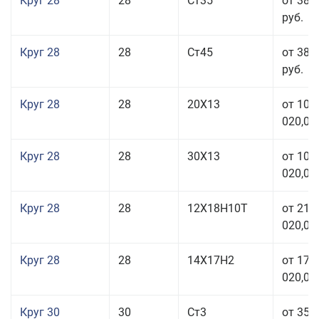
Круг 28
28
Ст35
от 38 
руб.
Круг 28
28
Ст45
от 38 
руб.
Круг 28
28
20Х13
от 103
020,00
Круг 28
28
30Х13
от 103
020,00
Круг 28
28
12Х18Н10Т
от 210
020,00
Круг 28
28
14Х17Н2
от 179
020,00
Круг 30
30
Ст3
от 35 