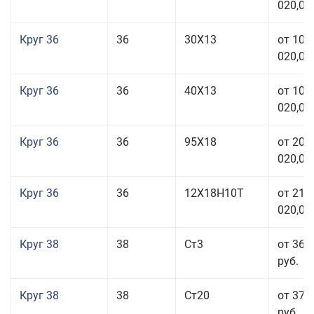
020,00
Круг 36
36
30Х13
от 101
020,00
Круг 36
36
40Х13
от 101
020,00
Круг 36
36
95Х18
от 208
020,00
Круг 36
36
12Х18Н10Т
от 210
020,00
Круг 38
38
Ст3
от 36 
руб.
Круг 38
38
Ст20
от 37 
руб.