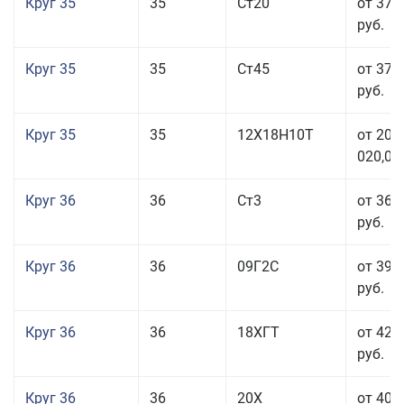
Круг 35
35
Ст20
от 37 
руб.
Круг 35
35
Ст45
от 37 
руб.
Круг 35
35
12Х18Н10Т
от 208
020,00
Круг 36
36
Ст3
от 36 
руб.
Круг 36
36
09Г2С
от 39 
руб.
Круг 36
36
18ХГТ
от 42 
руб.
Круг 36
36
20Х
от 40 