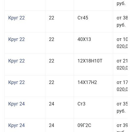
руб.
Круг 22
22
Ст45
от 38 
руб.
Круг 22
22
40Х13
от 103
020,00
Круг 22
22
12Х18Н10Т
от 210
020,00
Круг 22
22
14Х17Н2
от 175
020,00
Круг 24
24
Ст3
от 35 
руб.
Круг 24
24
09Г2С
от 39 