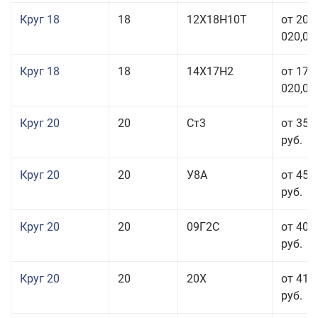
Круг 18
18
12Х18Н10Т
от 209
020,00
Круг 18
18
14Х17Н2
от 175
020,00
Круг 20
20
Ст3
от 35 
руб.
Круг 20
20
У8А
от 45 
руб.
Круг 20
20
09Г2С
от 40 
руб.
Круг 20
20
20Х
от 41 
руб.