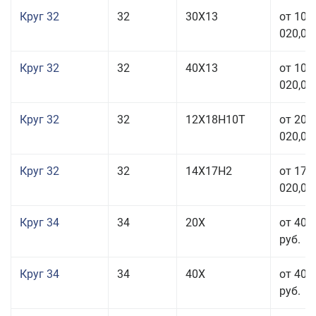
Круг 32
32
30Х13
от 101
020,00
Круг 32
32
40Х13
от 101
020,00
Круг 32
32
12Х18Н10Т
от 208
020,00
Круг 32
32
14Х17Н2
от 177
020,00
Круг 34
34
20Х
от 40 
руб.
Круг 34
34
40Х
от 40 
руб.