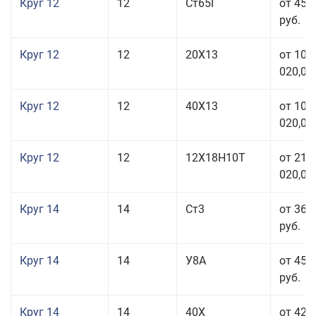
Круг 12
12
Ст65Г
от 45 
руб.
Круг 12
12
20Х13
от 103
020,00
Круг 12
12
40Х13
от 103
020,00
Круг 12
12
12Х18Н10Т
от 212
020,00
Круг 14
14
Ст3
от 36 
руб.
Круг 14
14
У8А
от 45 
руб.
Круг 14
14
40Х
от 42 