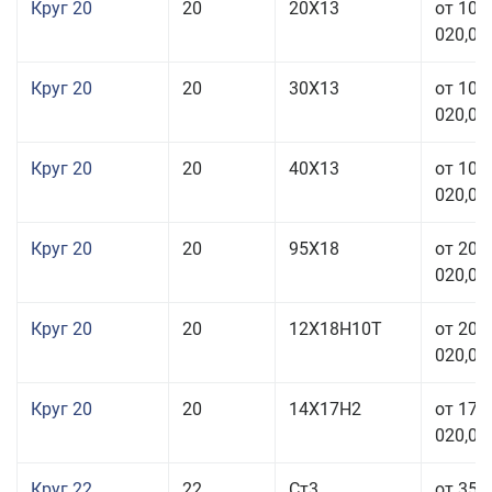
Круг 20
20
20Х13
от 103
020,00
Круг 20
20
30Х13
от 103
020,00
Круг 20
20
40Х13
от 103
020,00
Круг 20
20
95Х18
от 208
020,00
Круг 20
20
12Х18Н10Т
от 209
020,00
Круг 20
20
14Х17Н2
от 175
020,00
Круг 22
22
Ст3
от 35 