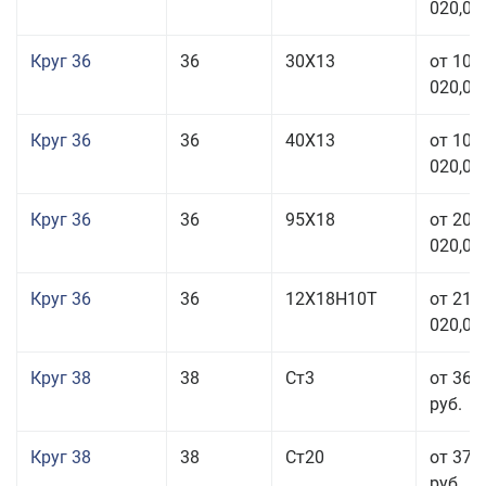
020,00
Круг 36
36
30Х13
от 101
020,00
Круг 36
36
40Х13
от 101
020,00
Круг 36
36
95Х18
от 208
020,00
Круг 36
36
12Х18Н10Т
от 210
020,00
Круг 38
38
Ст3
от 36 
руб.
Круг 38
38
Ст20
от 37 
руб.