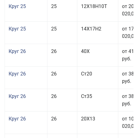
Круг 25
25
12Х18Н10Т
от 208
020,00
Круг 25
25
14Х17Н2
от 179
020,00
Круг 26
26
40Х
от 41 
руб.
Круг 26
26
Ст20
от 38 
руб.
Круг 26
26
Ст35
от 38 
руб.
Круг 26
26
20Х13
от 103
020,00