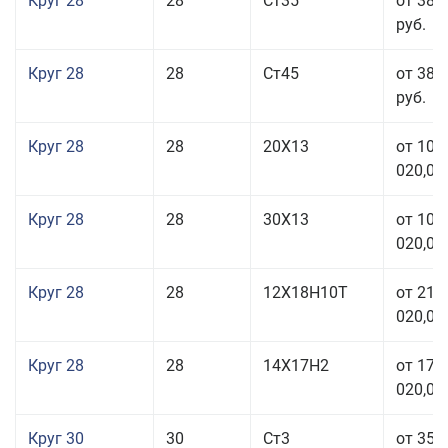
Круг 28
28
Ст35
от 38 
руб.
Круг 28
28
Ст45
от 38 
руб.
Круг 28
28
20Х13
от 103
020,00
Круг 28
28
30Х13
от 103
020,00
Круг 28
28
12Х18Н10Т
от 210
020,00
Круг 28
28
14Х17Н2
от 179
020,00
Круг 30
30
Ст3
от 35 