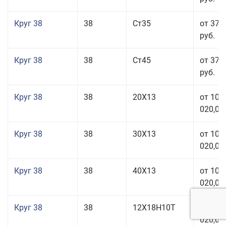
Круг 38
38
Ст35
от 37 
руб.
Круг 38
38
Ст45
от 37 
руб.
Круг 38
38
20Х13
от 101
020,00
Круг 38
38
30Х13
от 101
020,00
Круг 38
38
40Х13
от 101
020,00
Круг 38
38
12Х18Н10Т
от 209
020,00