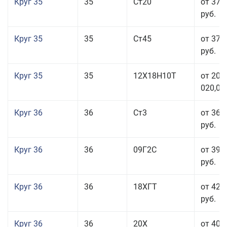
Круг 35
35
Ст20
от 37 
руб.
Круг 35
35
Ст45
от 37 
руб.
Круг 35
35
12Х18Н10Т
от 208
020,00
Круг 36
36
Ст3
от 36 
руб.
Круг 36
36
09Г2С
от 39 
руб.
Круг 36
36
18ХГТ
от 42 
руб.
Круг 36
36
20Х
от 40 