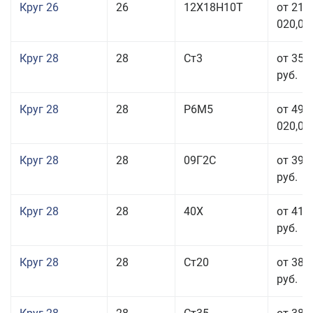
Круг 26
26
12Х18Н10Т
от 210
020,00
Круг 28
28
Ст3
от 35 
руб.
Круг 28
28
Р6М5
от 499
020,00
Круг 28
28
09Г2С
от 39 
руб.
Круг 28
28
40Х
от 41 
руб.
Круг 28
28
Ст20
от 38 
руб.