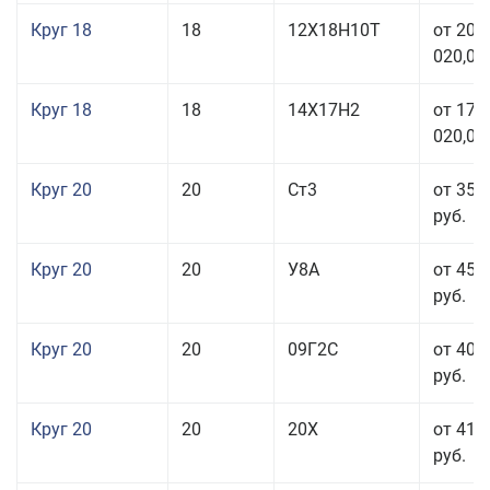
Круг 18
18
12Х18Н10Т
от 209
020,00
Круг 18
18
14Х17Н2
от 175
020,00
Круг 20
20
Ст3
от 35 
руб.
Круг 20
20
У8А
от 45 
руб.
Круг 20
20
09Г2С
от 40 
руб.
Круг 20
20
20Х
от 41 
руб.