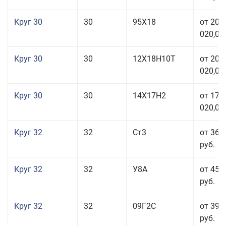
Круг 30
30
95Х18
от 208
020,00
Круг 30
30
12Х18Н10Т
от 208
020,00
Круг 30
30
14Х17Н2
от 177
020,00
Круг 32
32
Ст3
от 36 
руб.
Круг 32
32
У8А
от 45 
руб.
Круг 32
32
09Г2С
от 39 
руб.