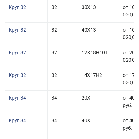
Круг 32
32
30Х13
от 101
020,00
Круг 32
32
40Х13
от 101
020,00
Круг 32
32
12Х18Н10Т
от 208
020,00
Круг 32
32
14Х17Н2
от 177
020,00
Круг 34
34
20Х
от 40 
руб.
Круг 34
34
40Х
от 40 
руб.