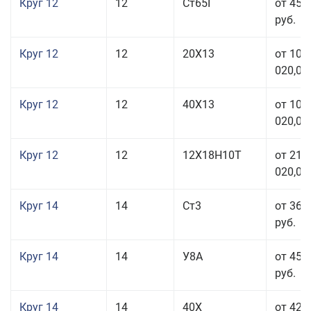
Круг 12
12
Ст65Г
от 45 
руб.
Круг 12
12
20Х13
от 103
020,00
Круг 12
12
40Х13
от 103
020,00
Круг 12
12
12Х18Н10Т
от 212
020,00
Круг 14
14
Ст3
от 36 
руб.
Круг 14
14
У8А
от 45 
руб.
Круг 14
14
40Х
от 42 