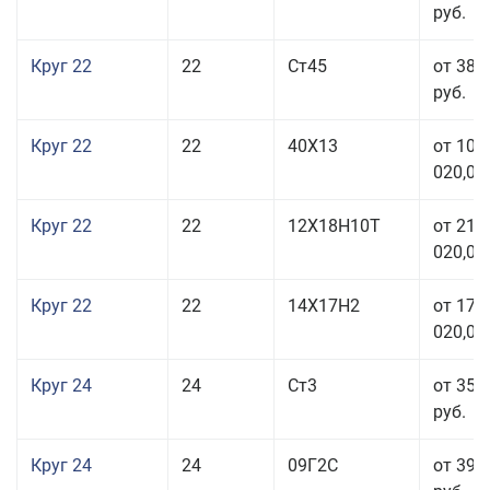
руб.
Круг 22
22
Ст45
от 38 
руб.
Круг 22
22
40Х13
от 103
020,00
Круг 22
22
12Х18Н10Т
от 210
020,00
Круг 22
22
14Х17Н2
от 175
020,00
Круг 24
24
Ст3
от 35 
руб.
Круг 24
24
09Г2С
от 39 