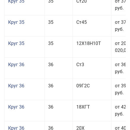
Круг 35
35
Ст20
от 37 
руб.
Круг 35
35
Ст45
от 37 
руб.
Круг 35
35
12Х18Н10Т
от 208
020,00
Круг 36
36
Ст3
от 36 
руб.
Круг 36
36
09Г2С
от 39 
руб.
Круг 36
36
18ХГТ
от 42 
руб.
Круг 36
36
20Х
от 40 