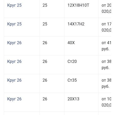
Круг 25
25
12Х18Н10Т
от 208
020,00
Круг 25
25
14Х17Н2
от 179
020,00
Круг 26
26
40Х
от 41 
руб.
Круг 26
26
Ст20
от 38 
руб.
Круг 26
26
Ст35
от 38 
руб.
Круг 26
26
20Х13
от 103
020,00