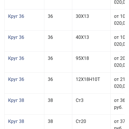
020,00
Круг 36
36
30Х13
от 101
020,00
Круг 36
36
40Х13
от 101
020,00
Круг 36
36
95Х18
от 208
020,00
Круг 36
36
12Х18Н10Т
от 210
020,00
Круг 38
38
Ст3
от 36 
руб.
Круг 38
38
Ст20
от 37 
руб.