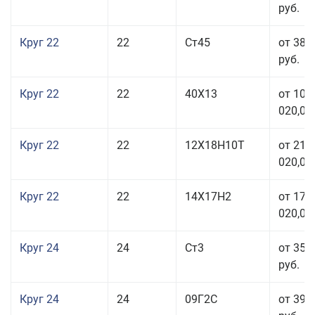
руб.
Круг 22
22
Ст45
от 38 
руб.
Круг 22
22
40Х13
от 103
020,00
Круг 22
22
12Х18Н10Т
от 210
020,00
Круг 22
22
14Х17Н2
от 175
020,00
Круг 24
24
Ст3
от 35 
руб.
Круг 24
24
09Г2С
от 39 