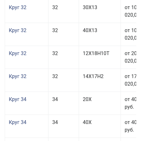
Круг 32
32
30Х13
от 101
020,00
Круг 32
32
40Х13
от 101
020,00
Круг 32
32
12Х18Н10Т
от 208
020,00
Круг 32
32
14Х17Н2
от 177
020,00
Круг 34
34
20Х
от 40 
руб.
Круг 34
34
40Х
от 40 
руб.