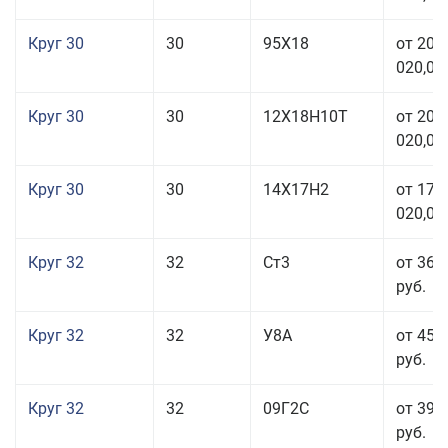
Круг 30
30
95Х18
от 208
020,00
Круг 30
30
12Х18Н10Т
от 208
020,00
Круг 30
30
14Х17Н2
от 177
020,00
Круг 32
32
Ст3
от 36 
руб.
Круг 32
32
У8А
от 45 
руб.
Круг 32
32
09Г2С
от 39 
руб.