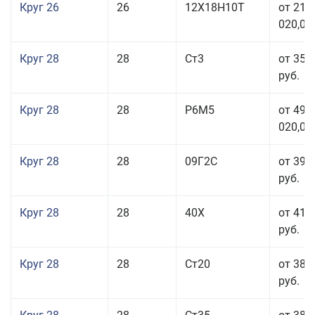
Круг 26
26
12Х18Н10Т
от 210
020,00
Круг 28
28
Ст3
от 35 
руб.
Круг 28
28
Р6М5
от 499
020,00
Круг 28
28
09Г2С
от 39 
руб.
Круг 28
28
40Х
от 41 
руб.
Круг 28
28
Ст20
от 38 
руб.