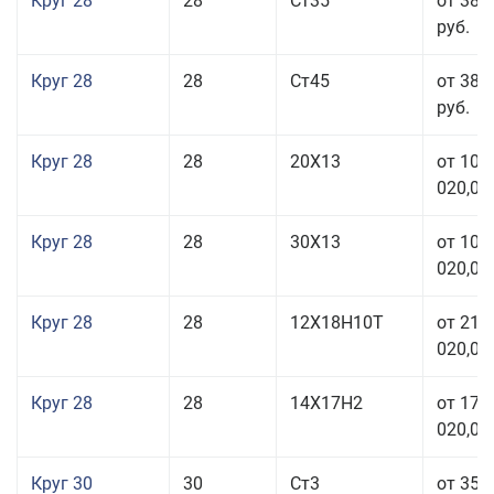
Круг 28
28
Ст35
от 38 
руб.
Круг 28
28
Ст45
от 38 
руб.
Круг 28
28
20Х13
от 103
020,00
Круг 28
28
30Х13
от 103
020,00
Круг 28
28
12Х18Н10Т
от 210
020,00
Круг 28
28
14Х17Н2
от 179
020,00
Круг 30
30
Ст3
от 35 