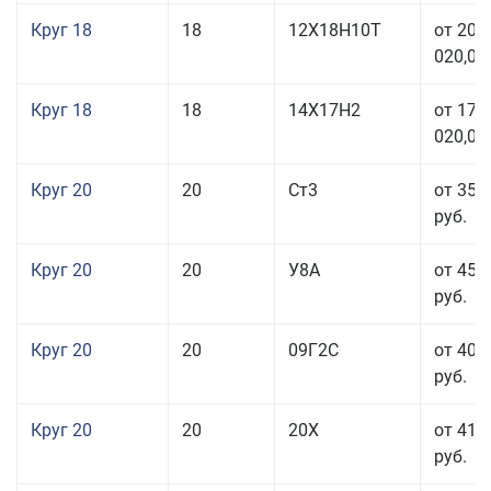
Круг 18
18
12Х18Н10Т
от 209
020,00
Круг 18
18
14Х17Н2
от 175
020,00
Круг 20
20
Ст3
от 35 
руб.
Круг 20
20
У8А
от 45 
руб.
Круг 20
20
09Г2С
от 40 
руб.
Круг 20
20
20Х
от 41 
руб.