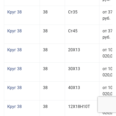
Круг 38
38
Ст35
от 37 
руб.
Круг 38
38
Ст45
от 37 
руб.
Круг 38
38
20Х13
от 101
020,00
Круг 38
38
30Х13
от 101
020,00
Круг 38
38
40Х13
от 101
020,00
Круг 38
38
12Х18Н10Т
от 209
020,00