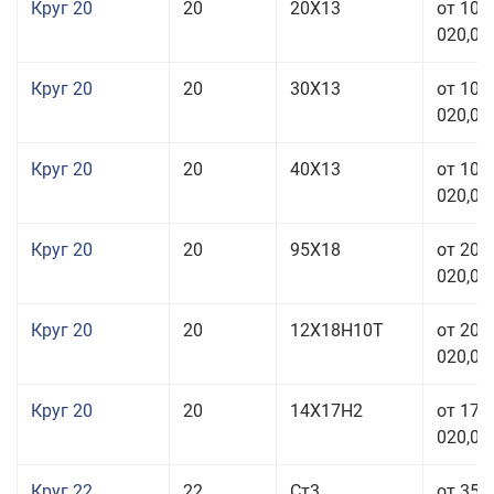
Круг 20
20
20Х13
от 103
020,00
Круг 20
20
30Х13
от 103
020,00
Круг 20
20
40Х13
от 103
020,00
Круг 20
20
95Х18
от 208
020,00
Круг 20
20
12Х18Н10Т
от 209
020,00
Круг 20
20
14Х17Н2
от 175
020,00
Круг 22
22
Ст3
от 35 