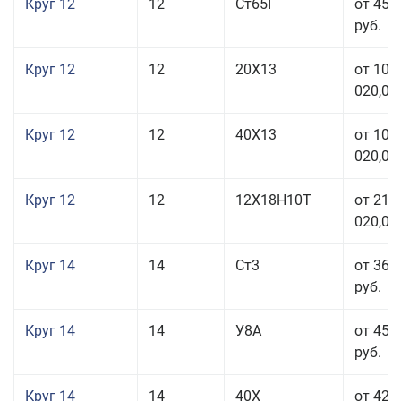
Круг 12
12
Ст65Г
от 45 
руб.
Круг 12
12
20Х13
от 103
020,00
Круг 12
12
40Х13
от 103
020,00
Круг 12
12
12Х18Н10Т
от 212
020,00
Круг 14
14
Ст3
от 36 
руб.
Круг 14
14
У8А
от 45 
руб.
Круг 14
14
40Х
от 42 