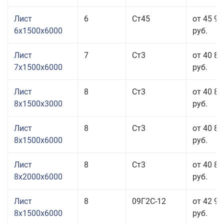
Лист
6
Ст45
от 45 91
6x1500x6000
руб.
Лист
7
Ст3
от 40 81
7x1500x6000
руб.
Лист
8
Ст3
от 40 81
8x1500x3000
руб.
Лист
8
Ст3
от 40 81
8x1500x6000
руб.
Лист
8
Ст3
от 40 81
8x2000x6000
руб.
Лист
8
09Г2С-12
от 42 95
8x1500x6000
руб.