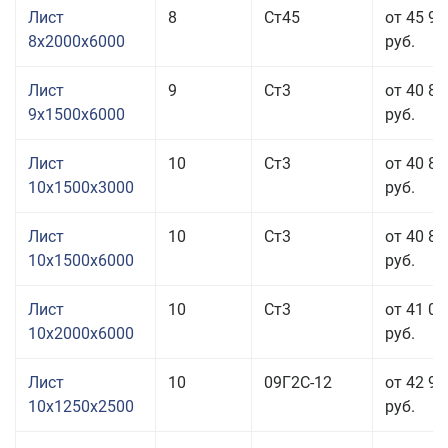
Лист
8
Ст45
от 45 91
8x2000x6000
руб.
Лист
9
Ст3
от 40 81
9x1500x6000
руб.
Лист
10
Ст3
от 40 81
10x1500x3000
руб.
Лист
10
Ст3
от 40 81
10x1500x6000
руб.
Лист
10
Ст3
от 41 01
10x2000x6000
руб.
Лист
10
09Г2С-12
от 42 95
10x1250x2500
руб.