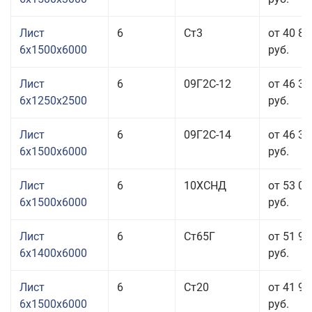
Лист
6
Ст3
от 40 81
6x1500x6000
руб.
Лист
6
09Г2С-12
от 46 35
6x1250x2500
руб.
Лист
6
09Г2С-14
от 46 35
6x1500x6000
руб.
Лист
6
10ХСНД
от 53 01
6x1500x6000
руб.
Лист
6
Ст65Г
от 51 91
6x1400x6000
руб.
Лист
6
Ст20
от 41 91
6x1500x6000
руб.