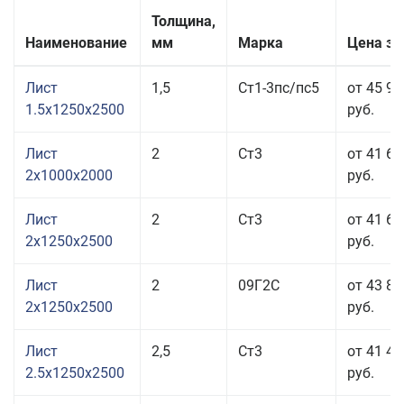
Толщина,
Наименование
мм
Марка
Цена за
Лист
1,5
Ст1-3пс/пс5
от 45 96
1.5x1250x2500
руб.
Лист
2
Ст3
от 41 67
2x1000x2000
руб.
Лист
2
Ст3
от 41 67
2x1250x2500
руб.
Лист
2
09Г2С
от 43 81
2x1250x2500
руб.
Лист
2,5
Ст3
от 41 48
2.5x1250x2500
руб.