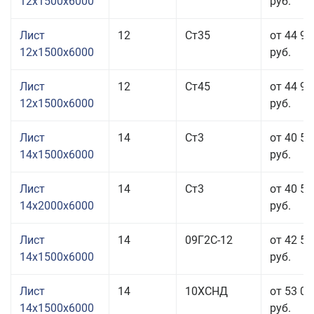
12x1500x6000
руб.
Лист
12
Ст35
от 44 91
12x1500x6000
руб.
Лист
12
Ст45
от 44 91
12x1500x6000
руб.
Лист
14
Ст3
от 40 51
14x1500x6000
руб.
Лист
14
Ст3
от 40 51
14x2000x6000
руб.
Лист
14
09Г2С-12
от 42 51
14x1500x6000
руб.
Лист
14
10ХСНД
от 53 01
14x1500x6000
руб.