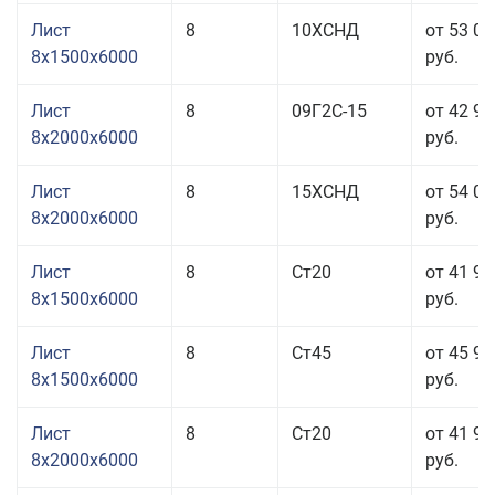
Лист
8
10ХСНД
от 53 01
8x1500x6000
руб.
Лист
8
09Г2С-15
от 42 95
8x2000x6000
руб.
Лист
8
15ХСНД
от 54 01
8x2000x6000
руб.
Лист
8
Ст20
от 41 91
8x1500x6000
руб.
Лист
8
Ст45
от 45 91
8x1500x6000
руб.
Лист
8
Ст20
от 41 91
8x2000x6000
руб.