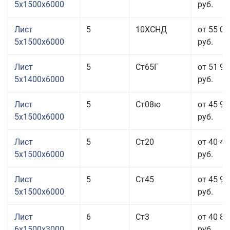
5x1500x6000
руб.
Лист
5
10ХСНД
от 55 01
5x1500x6000
руб.
Лист
5
Ст65Г
от 51 91
5x1400x6000
руб.
Лист
5
Ст08ю
от 45 91
5x1500x6000
руб.
Лист
5
Ст20
от 40 41
5x1500x6000
руб.
Лист
5
Ст45
от 45 91
5x1500x6000
руб.
Лист
6
Ст3
от 40 81
6x1500x3000
руб.