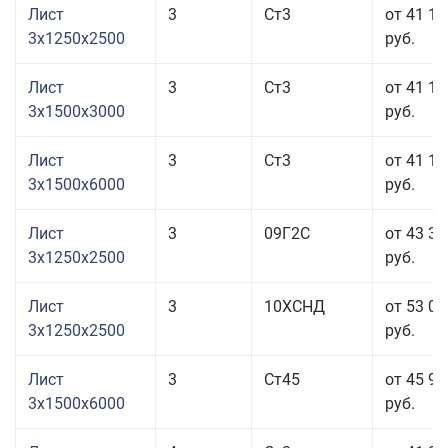
Лист
3
Ст3
от 41 18
3x1250x2500
руб.
Лист
3
Ст3
от 41 18
3x1500x3000
руб.
Лист
3
Ст3
от 41 18
3x1500x6000
руб.
Лист
3
09Г2С
от 43 31
3x1250x2500
руб.
Лист
3
10ХСНД
от 53 01
3x1250x2500
руб.
Лист
3
Ст45
от 45 91
3x1500x6000
руб.