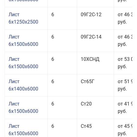
Лист
6
09Г2С-12
от 46 35
6x1250x2500
руб.
Лист
6
09Г2С-14
от 46 35
6x1500x6000
руб.
Лист
6
10ХСНД
от 53 01
6x1500x6000
руб.
Лист
6
Ст65Г
от 51 91
6x1400x6000
руб.
Лист
6
Ст20
от 41 91
6x1500x6000
руб.
Лист
6
Ст45
от 45 91
6x1500x6000
руб.