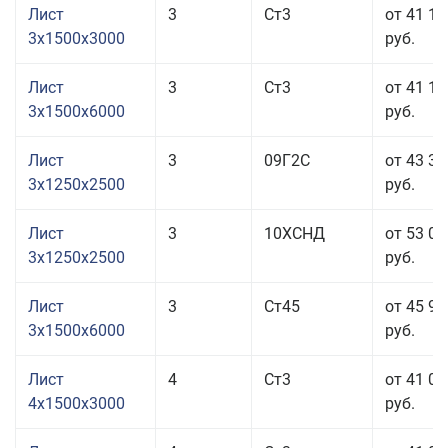
Лист
3
Ст3
от 41 18
3x1500x3000
руб.
Лист
3
Ст3
от 41 18
3x1500x6000
руб.
Лист
3
09Г2С
от 43 31
3x1250x2500
руб.
Лист
3
10ХСНД
от 53 01
3x1250x2500
руб.
Лист
3
Ст45
от 45 91
3x1500x6000
руб.
Лист
4
Ст3
от 41 02
4x1500x3000
руб.