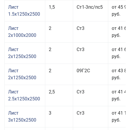
Лист
1,5
Ст1-3пс/пс5
от 45 96
1.5x1250x2500
руб.
Лист
2
Ст3
от 41 67
2x1000x2000
руб.
Лист
2
Ст3
от 41 67
2x1250x2500
руб.
Лист
2
09Г2С
от 43 81
2x1250x2500
руб.
Лист
2,5
Ст3
от 41 48
2.5x1250x2500
руб.
Лист
3
Ст3
от 41 18
3x1250x2500
руб.