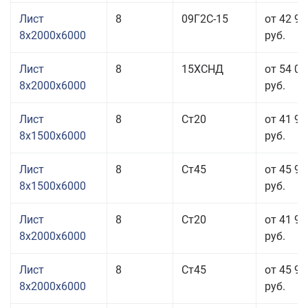
Лист
8
09Г2С-15
от 42 95
8x2000x6000
руб.
Лист
8
15ХСНД
от 54 01
8x2000x6000
руб.
Лист
8
Ст20
от 41 91
8x1500x6000
руб.
Лист
8
Ст45
от 45 91
8x1500x6000
руб.
Лист
8
Ст20
от 41 91
8x2000x6000
руб.
Лист
8
Ст45
от 45 91
8x2000x6000
руб.