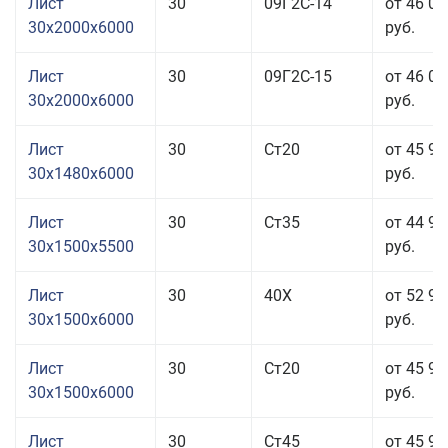
Лист
30
09Г2С-14
от 46 01
30x2000x6000
руб.
Лист
30
09Г2С-15
от 46 01
30x2000x6000
руб.
Лист
30
Ст20
от 45 91
30x1480x6000
руб.
Лист
30
Ст35
от 44 91
30x1500x5500
руб.
Лист
30
40Х
от 52 91
30x1500x6000
руб.
Лист
30
Ст20
от 45 91
30x1500x6000
руб.
Лист
30
Ст45
от 45 91