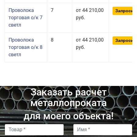
Проволока
7
от 44 210,00
Запросит
торговая о/к 7
руб.
светл
Проволока
8
от 44 210,00
Запросит
торговая о/к 8
руб.
светл
Заказать расчет
металлопроката
для моего объекта!