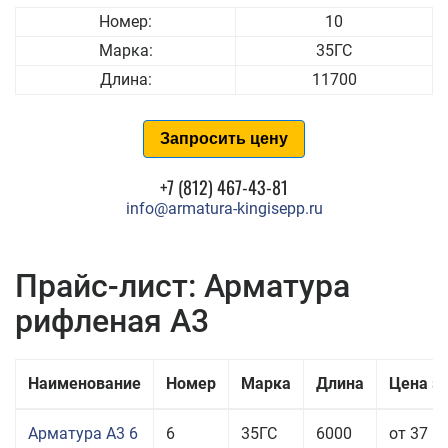
Номер:
10
Марка:
35ГС
Длина:
11700
Запросить цену
+7 (812) 467-43-81
info@armatura-kingisepp.ru
Прайс-лист: Арматура
рифленая А3
Наименование
Номер
Марка
Длина
Цена з
Арматура А3 6
6
35ГС
6000
от 37 5