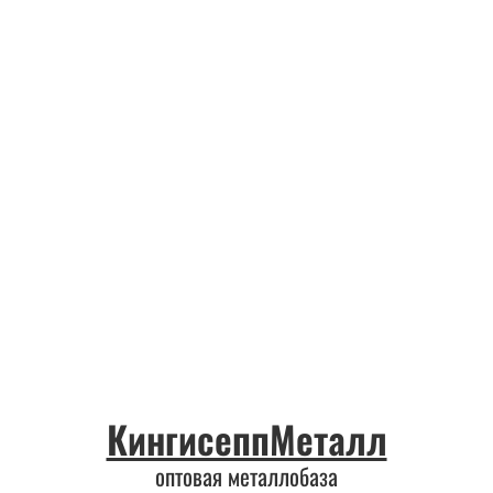
КингисеппМеталл
оптовая металлобаза