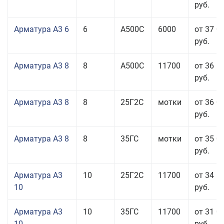
руб.
Арматура А3 6
6
А500С
6000
от 37 0
руб.
Арматура А3 8
8
А500С
11700
от 36 5
руб.
Арматура А3 8
8
25Г2С
мотки
от 36 0
руб.
Арматура А3 8
8
35ГС
мотки
от 35 0
руб.
Арматура А3
10
25Г2С
11700
от 34 5
10
руб.
Арматура А3
10
35ГС
11700
от 31 0
10
руб.