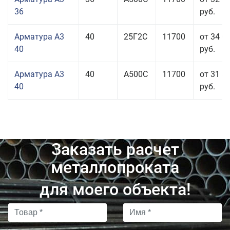
36
руб.
Арматура А3
40
25Г2С
11700
от 34 0
40
руб.
Арматура А3
40
А500С
11700
от 31 8
40
руб.
Заказать расчет
металлопроката
для моего объекта!